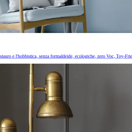
l restauro e l'hobbistica, senza formaldeide, ecologiche, zero Voc, Toy-Fri