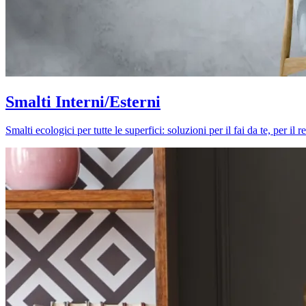
Smalti Interni/Esterni
Smalti ecologici per tutte le superfici: soluzioni per il fai da te, per i