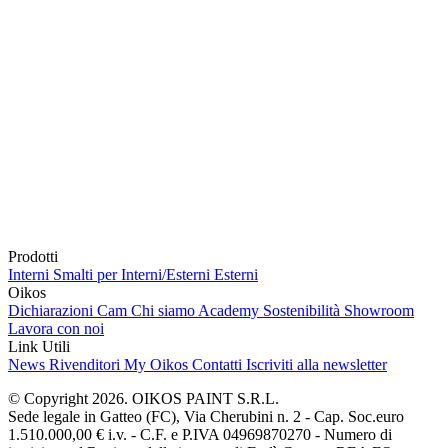
Prodotti
Interni
Smalti per Interni/Esterni
Esterni
Oikos
Dichiarazioni Cam
Chi siamo
Academy
Sostenibilità
Showroom
Lavora con noi
Link Utili
News
Rivenditori
My Oikos
Contatti
Iscriviti alla newsletter
© Copyright 2026. OIKOS PAINT S.R.L.
Sede legale in Gatteo (FC), Via Cherubini n. 2 - Cap. Soc.euro
1.510.000,00 € i.v. - C.F. e P.IVA 04969870270 - Numero di