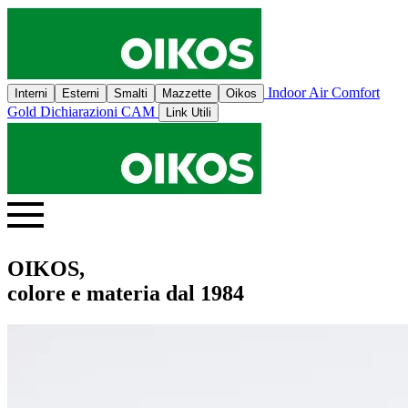
Indoor Air Comfort
Interni
Esterni
Smalti
Mazzette
Oikos
Gold
Dichiarazioni CAM
Link Utili
OIKOS,
colore e materia dal 1984