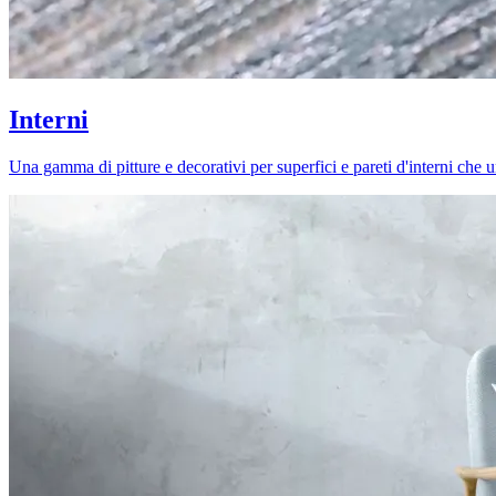
Interni
Una gamma di pitture e decorativi per superfici e pareti d'interni che uni