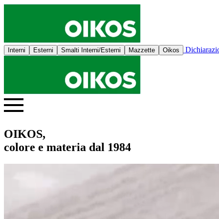
Dichiaraz
Interni
Esterni
Smalti Interni/Esterni
Mazzette
Oikos
OIKOS,
colore e materia dal 1984