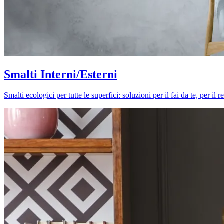
Smalti Interni/Esterni
Smalti ecologici per tutte le superfici: soluzioni per il fai da te, per i