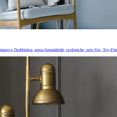
l restauro e l'hobbistica, senza formaldeide, ecologiche, zero Voc, Toy-Fri