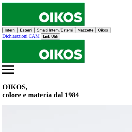
Interni
Esterni
Smalti Interni/Esterni
Mazzette
Oikos
Dichiarazioni CAM
Link Utili
OIKOS,
colore e materia dal 1984