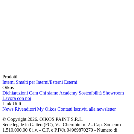
Prodotti
Interni
Smalti per Interni/Esterni
Esterni
Oikos
Dichiarazioni Cam
Chi siamo
Academy
Sostenibilità
Showroom
Lavora con noi
Link Utili
News
Rivenditori
My Oikos
Contatti
Iscriviti alla newsletter
© Copyright 2026. OIKOS PAINT S.R.L.
Sede legale in Gatteo (FC), Via Cherubini n. 2 - Cap. Soc.euro
1.510.000,00 € i.v. - C.F. e P.IVA 04969870270 - Numero di