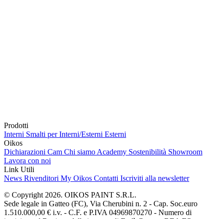
Prodotti
Interni
Smalti per Interni/Esterni
Esterni
Oikos
Dichiarazioni Cam
Chi siamo
Academy
Sostenibilità
Showroom
Lavora con noi
Link Utili
News
Rivenditori
My Oikos
Contatti
Iscriviti alla newsletter
© Copyright 2026. OIKOS PAINT S.R.L.
Sede legale in Gatteo (FC), Via Cherubini n. 2 - Cap. Soc.euro
1.510.000,00 € i.v. - C.F. e P.IVA 04969870270 - Numero di