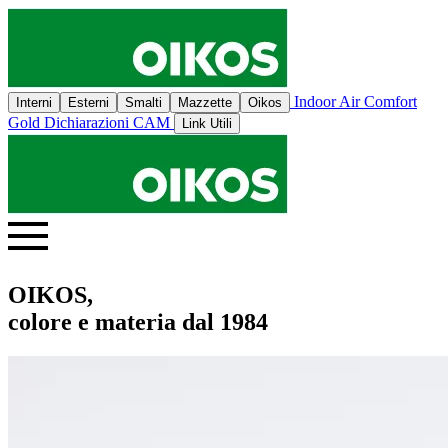
Indoor Air Comfort
Interni
Esterni
Smalti
Mazzette
Oikos
Gold
Dichiarazioni CAM
Link Utili
OIKOS,
colore e materia dal 1984