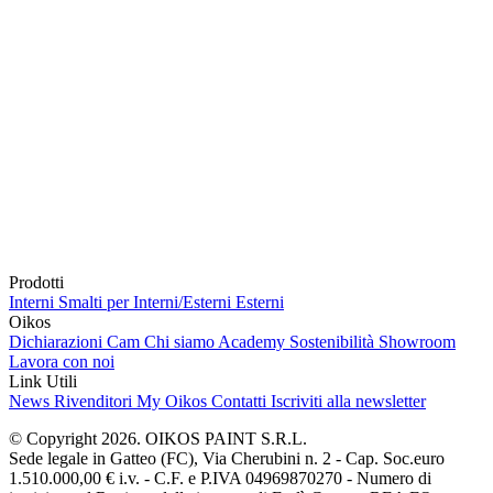
Prodotti
Interni
Smalti per Interni/Esterni
Esterni
Oikos
Dichiarazioni Cam
Chi siamo
Academy
Sostenibilità
Showroom
Lavora con noi
Link Utili
News
Rivenditori
My Oikos
Contatti
Iscriviti alla newsletter
© Copyright 2026. OIKOS PAINT S.R.L.
Sede legale in Gatteo (FC), Via Cherubini n. 2 - Cap. Soc.euro
1.510.000,00 € i.v. - C.F. e P.IVA 04969870270 - Numero di