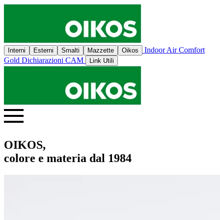
Indoor Air Comfort
Interni
Esterni
Smalti
Mazzette
Oikos
Gold
Dichiarazioni CAM
Link Utili
OIKOS,
colore e materia dal 1984