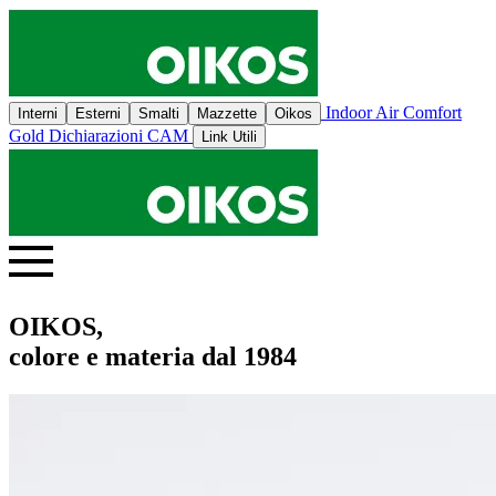
Indoor Air Comfort
Interni
Esterni
Smalti
Mazzette
Oikos
Gold
Dichiarazioni CAM
Link Utili
OIKOS,
colore e materia dal 1984