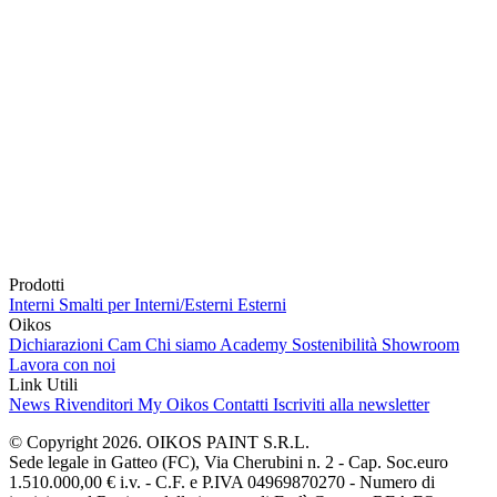
Prodotti
Interni
Smalti per Interni/Esterni
Esterni
Oikos
Dichiarazioni Cam
Chi siamo
Academy
Sostenibilità
Showroom
Lavora con noi
Link Utili
News
Rivenditori
My Oikos
Contatti
Iscriviti alla newsletter
© Copyright 2026. OIKOS PAINT S.R.L.
Sede legale in Gatteo (FC), Via Cherubini n. 2 - Cap. Soc.euro
1.510.000,00 € i.v. - C.F. e P.IVA 04969870270 - Numero di