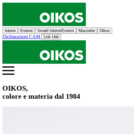
Interni
Esterni
Smalti Interni/Esterni
Mazzette
Oikos
Dichiarazioni CAM
Link Utili
OIKOS,
colore e materia dal 1984