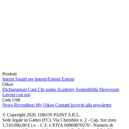
Prodotti
Interni
Smalti per Interni/Esterni
Esterni
Oikos
Dichiarazioni Cam
Chi siamo
Academy
Sostenibilità
Showroom
Lavora con noi
Link Utili
News
Rivenditori
My Oikos
Contatti
Iscriviti alla newsletter
© Copyright 2026. OIKOS PAINT S.R.L.
Sede legale in Gatteo (FC), Via Cherubini n. 2 - Cap. Soc.euro
1.510.000,00 € i.v. - C.F. e P.IVA 04969870270 - Numero di