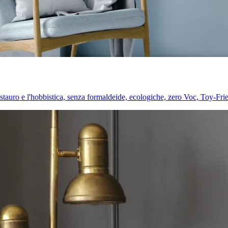
l restauro e l'hobbistica, senza formaldeide, ecologiche, zero Voc, Toy-Fri