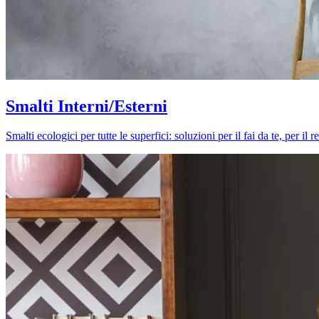
Smalti Interni/Esterni
Smalti ecologici per tutte le superfici: soluzioni per il fai da te, per i