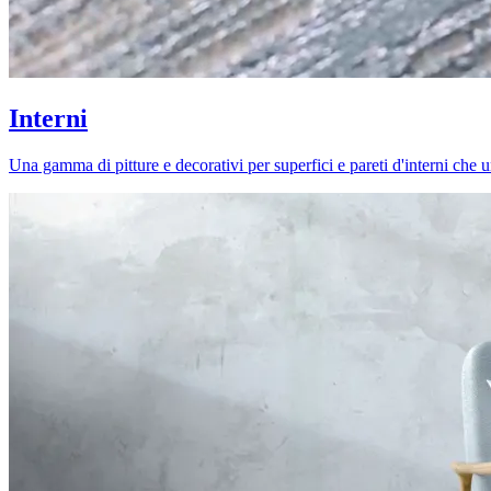
Interni
Una gamma di pitture e decorativi per superfici e pareti d'interni che uni