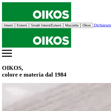
Dichiaraz
Interni
Esterni
Smalti Interni/Esterni
Mazzette
Oikos
OIKOS,
colore e materia dal 1984