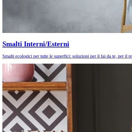
Smalti Interni/Esterni
Smalti ecologici per tutte le superfici: soluzioni per il fai da te, per i