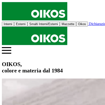
Dichiaraz
Interni
Esterni
Smalti Interni/Esterni
Mazzette
Oikos
OIKOS,
colore e materia dal 1984