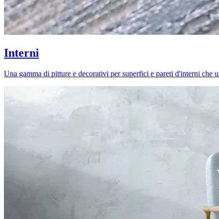
Interni
Una gamma di pitture e decorativi per superfici e pareti d'interni che uni