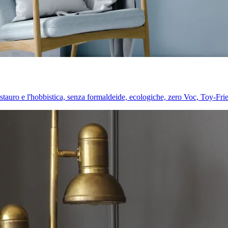
l restauro e l'hobbistica, senza formaldeide, ecologiche, zero Voc, Toy-Fri