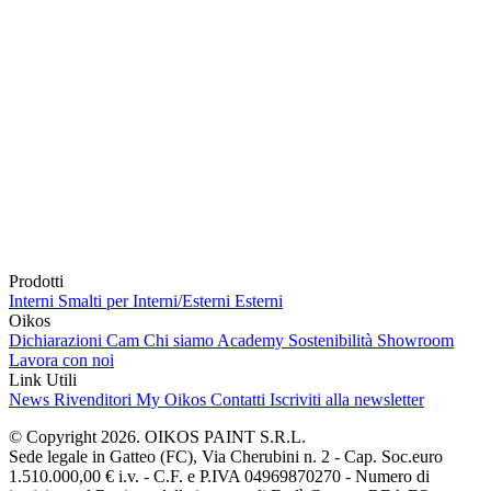
Prodotti
Interni
Smalti per Interni/Esterni
Esterni
Oikos
Dichiarazioni Cam
Chi siamo
Academy
Sostenibilità
Showroom
Lavora con noi
Link Utili
News
Rivenditori
My Oikos
Contatti
Iscriviti alla newsletter
© Copyright 2026. OIKOS PAINT S.R.L.
Sede legale in Gatteo (FC), Via Cherubini n. 2 - Cap. Soc.euro
1.510.000,00 € i.v. - C.F. e P.IVA 04969870270 - Numero di