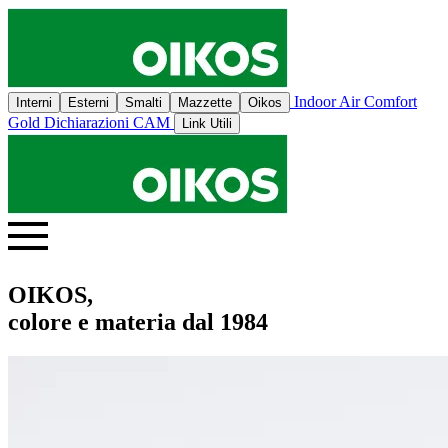
Indoor Air Comfort
Interni
Esterni
Smalti
Mazzette
Oikos
Gold
Dichiarazioni CAM
Link Utili
OIKOS,
colore e materia dal 1984