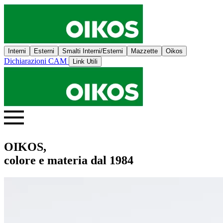
Interni
Esterni
Smalti Interni/Esterni
Mazzette
Oikos
Dichiarazioni CAM
Link Utili
OIKOS,
colore e materia dal 1984