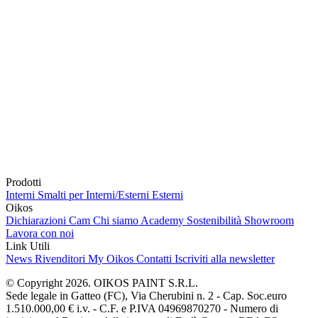
Prodotti
Interni
Smalti per Interni/Esterni
Esterni
Oikos
Dichiarazioni Cam
Chi siamo
Academy
Sostenibilità
Showroom
Lavora con noi
Link Utili
News
Rivenditori
My Oikos
Contatti
Iscriviti alla newsletter
© Copyright 2026. OIKOS PAINT S.R.L.
Sede legale in Gatteo (FC), Via Cherubini n. 2 - Cap. Soc.euro
1.510.000,00 € i.v. - C.F. e P.IVA 04969870270 - Numero di