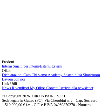
Prodotti
Interni
Smalti per Interni/Esterni
Esterni
Oikos
Dichiarazioni Cam
Chi siamo
Academy
Sostenibilità
Showroom
Lavora con noi
Link Utili
News
Rivenditori
My Oikos
Contatti
Iscriviti alla newsletter
© Copyright 2026. OIKOS PAINT S.R.L.
Sede legale in Gatteo (FC), Via Cherubini n. 2 - Cap. Soc.euro
1.510.000,00 € i.v. - C.F. e P.IVA 04969870270 - Numero di