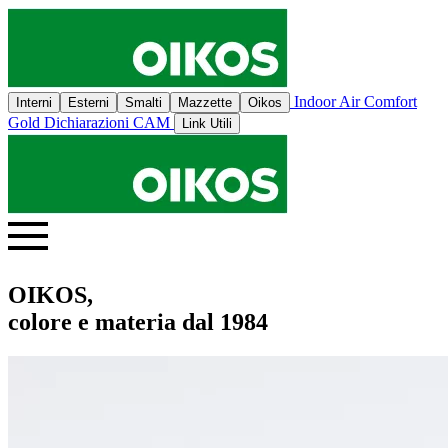
Indoor Air Comfort
Interni
Esterni
Smalti
Mazzette
Oikos
Gold
Dichiarazioni CAM
Link Utili
OIKOS,
colore e materia dal 1984