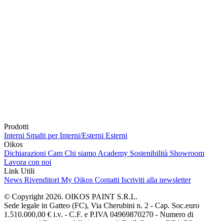
Prodotti
Interni
Smalti per Interni/Esterni
Esterni
Oikos
Dichiarazioni Cam
Chi siamo
Academy
Sostenibilità
Showroom
Lavora con noi
Link Utili
News
Rivenditori
My Oikos
Contatti
Iscriviti alla newsletter
© Copyright 2026. OIKOS PAINT S.R.L.
Sede legale in Gatteo (FC), Via Cherubini n. 2 - Cap. Soc.euro
1.510.000,00 € i.v. - C.F. e P.IVA 04969870270 - Numero di