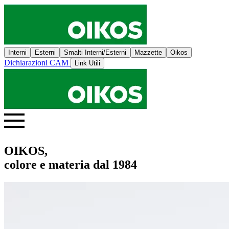
Interni
Esterni
Smalti Interni/Esterni
Mazzette
Oikos
Dichiarazioni CAM
Link Utili
OIKOS,
colore e materia dal 1984