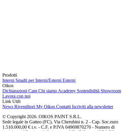
Prodotti
Interni
Smalti per Interni/Esterni
Esterni
Oikos
Dichiarazioni Cam
Chi siamo
Academy
Sostenibilità
Showroom
Lavora con noi
Link Utili
News
Rivenditori
My Oikos
Contatti
Iscriviti alla newsletter
© Copyright 2026. OIKOS PAINT S.R.L.
Sede legale in Gatteo (FC), Via Cherubini n. 2 - Cap. Soc.euro
1.510.000,00 € i.v. - C.F. e P.IVA 04969870270 - Numero di