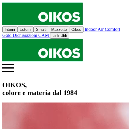
Indoor Air Comfort
Interni
Esterni
Smalti
Mazzette
Oikos
Gold
Dichiarazioni CAM
Link Utili
OIKOS,
colore e materia dal 1984