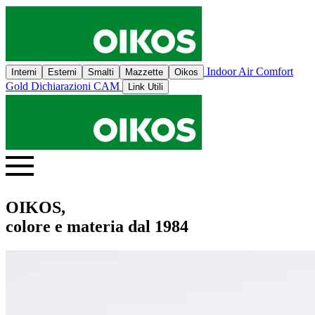
Indoor Air Comfort
Interni
Esterni
Smalti
Mazzette
Oikos
Gold
Dichiarazioni CAM
Link Utili
OIKOS,
colore e materia dal 1984