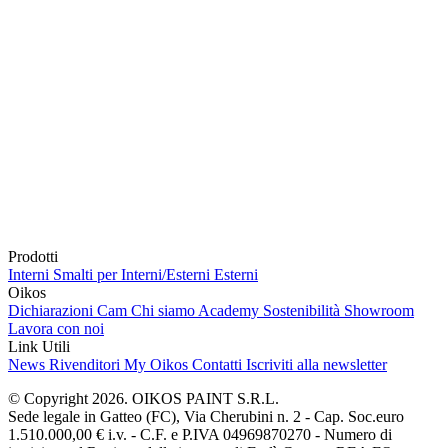
Prodotti
Interni
Smalti per Interni/Esterni
Esterni
Oikos
Dichiarazioni Cam
Chi siamo
Academy
Sostenibilità
Showroom
Lavora con noi
Link Utili
News
Rivenditori
My Oikos
Contatti
Iscriviti alla newsletter
© Copyright 2026. OIKOS PAINT S.R.L.
Sede legale in Gatteo (FC), Via Cherubini n. 2 - Cap. Soc.euro
1.510.000,00 € i.v. - C.F. e P.IVA 04969870270 - Numero di