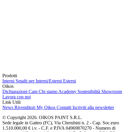
Prodotti
Interni
Smalti per Interni/Esterni
Esterni
Oikos
Dichiarazioni Cam
Chi siamo
Academy
Sostenibilità
Showroom
Lavora con noi
Link Utili
News
Rivenditori
My Oikos
Contatti
Iscriviti alla newsletter
© Copyright 2026. OIKOS PAINT S.R.L.
Sede legale in Gatteo (FC), Via Cherubini n. 2 - Cap. Soc.euro
1.510.000,00 € i.v. - C.F. e P.IVA 04969870270 - Numero di