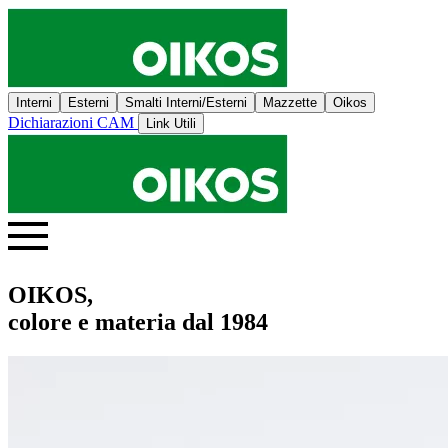
Interni
Esterni
Smalti Interni/Esterni
Mazzette
Oikos
Dichiarazioni CAM
Link Utili
OIKOS,
colore e materia dal 1984