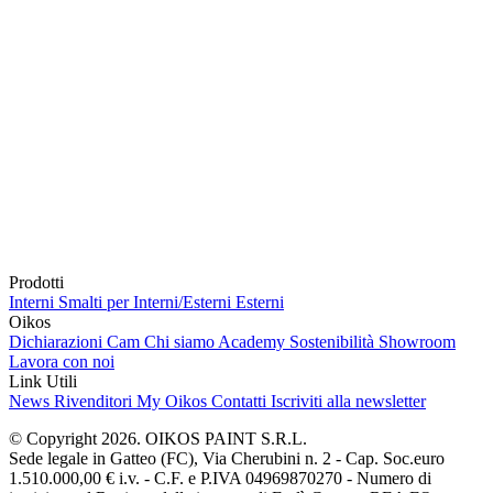
Prodotti
Interni
Smalti per Interni/Esterni
Esterni
Oikos
Dichiarazioni Cam
Chi siamo
Academy
Sostenibilità
Showroom
Lavora con noi
Link Utili
News
Rivenditori
My Oikos
Contatti
Iscriviti alla newsletter
© Copyright 2026. OIKOS PAINT S.R.L.
Sede legale in Gatteo (FC), Via Cherubini n. 2 - Cap. Soc.euro
1.510.000,00 € i.v. - C.F. e P.IVA 04969870270 - Numero di