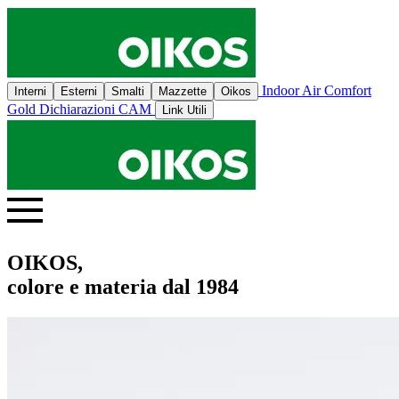
Indoor Air Comfort
Interni
Esterni
Smalti
Mazzette
Oikos
Gold
Dichiarazioni CAM
Link Utili
OIKOS,
colore e materia dal 1984