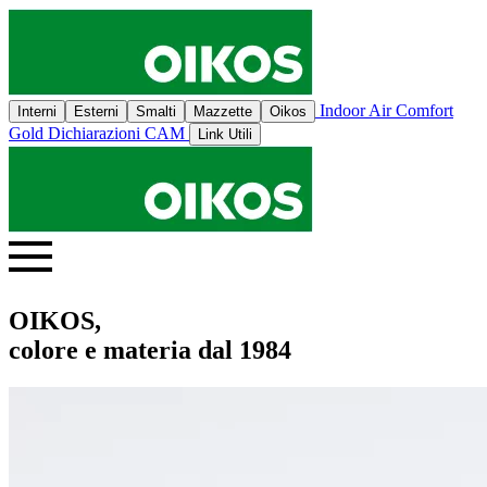
Indoor Air Comfort
Interni
Esterni
Smalti
Mazzette
Oikos
Gold
Dichiarazioni CAM
Link Utili
OIKOS,
colore e materia dal 1984