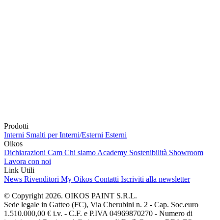
Prodotti
Interni
Smalti per Interni/Esterni
Esterni
Oikos
Dichiarazioni Cam
Chi siamo
Academy
Sostenibilità
Showroom
Lavora con noi
Link Utili
News
Rivenditori
My Oikos
Contatti
Iscriviti alla newsletter
© Copyright 2026. OIKOS PAINT S.R.L.
Sede legale in Gatteo (FC), Via Cherubini n. 2 - Cap. Soc.euro
1.510.000,00 € i.v. - C.F. e P.IVA 04969870270 - Numero di