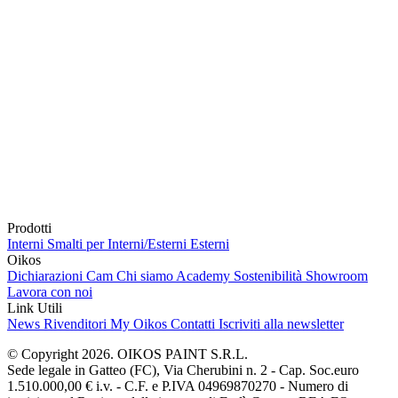
Prodotti
Interni
Smalti per Interni/Esterni
Esterni
Oikos
Dichiarazioni Cam
Chi siamo
Academy
Sostenibilità
Showroom
Lavora con noi
Link Utili
News
Rivenditori
My Oikos
Contatti
Iscriviti alla newsletter
© Copyright 2026. OIKOS PAINT S.R.L.
Sede legale in Gatteo (FC), Via Cherubini n. 2 - Cap. Soc.euro
1.510.000,00 € i.v. - C.F. e P.IVA 04969870270 - Numero di