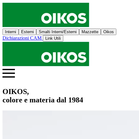
Interni
Esterni
Smalti Interni/Esterni
Mazzette
Oikos
Dichiarazioni CAM
Link Utili
OIKOS,
colore e materia dal 1984