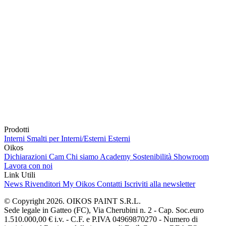
Prodotti
Interni
Smalti per Interni/Esterni
Esterni
Oikos
Dichiarazioni Cam
Chi siamo
Academy
Sostenibilità
Showroom
Lavora con noi
Link Utili
News
Rivenditori
My Oikos
Contatti
Iscriviti alla newsletter
© Copyright 2026. OIKOS PAINT S.R.L.
Sede legale in Gatteo (FC), Via Cherubini n. 2 - Cap. Soc.euro
1.510.000,00 € i.v. - C.F. e P.IVA 04969870270 - Numero di