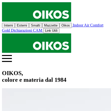
Indoor Air Comfort
Interni
Esterni
Smalti
Mazzette
Oikos
Gold
Dichiarazioni CAM
Link Utili
OIKOS,
colore e materia dal 1984