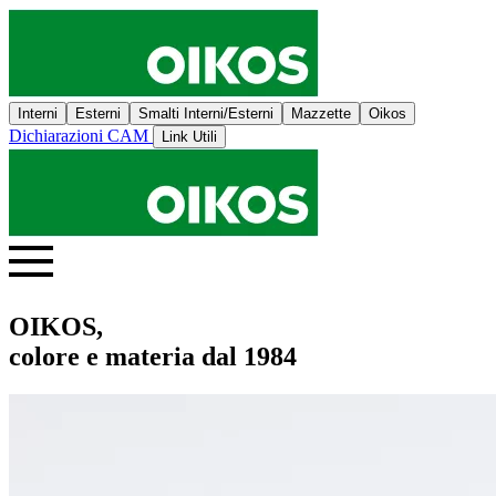
Interni
Esterni
Smalti Interni/Esterni
Mazzette
Oikos
Dichiarazioni CAM
Link Utili
OIKOS,
colore e materia dal 1984