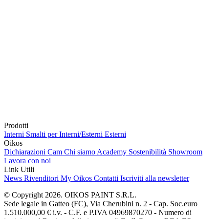
Prodotti
Interni
Smalti per Interni/Esterni
Esterni
Oikos
Dichiarazioni Cam
Chi siamo
Academy
Sostenibilità
Showroom
Lavora con noi
Link Utili
News
Rivenditori
My Oikos
Contatti
Iscriviti alla newsletter
© Copyright 2026. OIKOS PAINT S.R.L.
Sede legale in Gatteo (FC), Via Cherubini n. 2 - Cap. Soc.euro
1.510.000,00 € i.v. - C.F. e P.IVA 04969870270 - Numero di