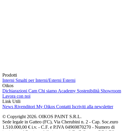
Prodotti
Interni
Smalti per Interni/Esterni
Esterni
Oikos
Dichiarazioni Cam
Chi siamo
Academy
Sostenibilità
Showroom
Lavora con noi
Link Utili
News
Rivenditori
My Oikos
Contatti
Iscriviti alla newsletter
© Copyright 2026. OIKOS PAINT S.R.L.
Sede legale in Gatteo (FC), Via Cherubini n. 2 - Cap. Soc.euro
1.510.000,00 € i.v. - C.F. e P.IVA 04969870270 - Numero di