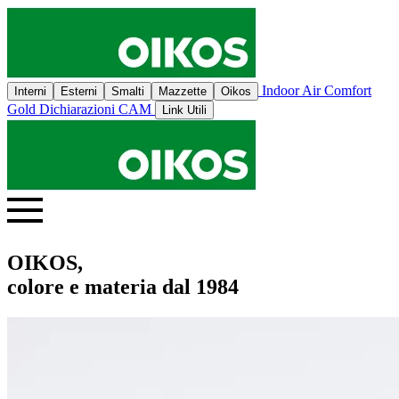
Indoor Air Comfort
Interni
Esterni
Smalti
Mazzette
Oikos
Gold
Dichiarazioni CAM
Link Utili
OIKOS,
colore e materia dal 1984