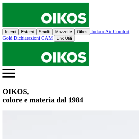
Indoor Air Comfort
Interni
Esterni
Smalti
Mazzette
Oikos
Gold
Dichiarazioni CAM
Link Utili
OIKOS,
colore e materia dal 1984