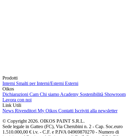
Prodotti
Interni
Smalti per Interni/Esterni
Esterni
Oikos
Dichiarazioni Cam
Chi siamo
Academy
Sostenibilità
Showroom
Lavora con noi
Link Utili
News
Rivenditori
My Oikos
Contatti
Iscriviti alla newsletter
© Copyright 2026. OIKOS PAINT S.R.L.
Sede legale in Gatteo (FC), Via Cherubini n. 2 - Cap. Soc.euro
1.510.000,00 € i.v. - C.F. e P.IVA 04969870270 - Numero di