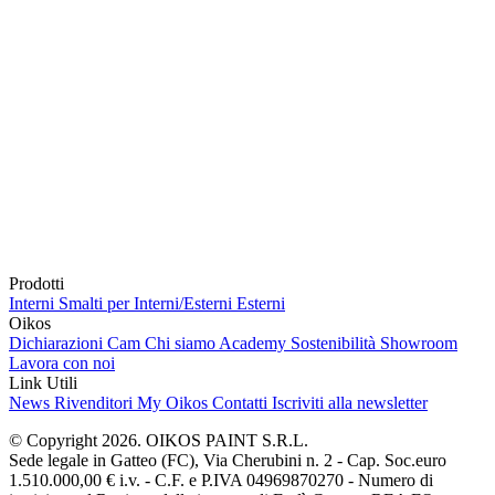
Prodotti
Interni
Smalti per Interni/Esterni
Esterni
Oikos
Dichiarazioni Cam
Chi siamo
Academy
Sostenibilità
Showroom
Lavora con noi
Link Utili
News
Rivenditori
My Oikos
Contatti
Iscriviti alla newsletter
© Copyright 2026. OIKOS PAINT S.R.L.
Sede legale in Gatteo (FC), Via Cherubini n. 2 - Cap. Soc.euro
1.510.000,00 € i.v. - C.F. e P.IVA 04969870270 - Numero di