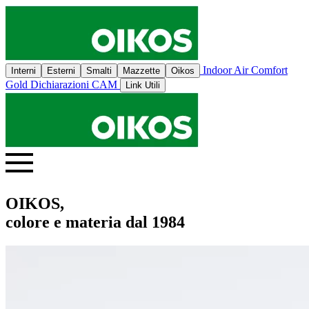
Indoor Air Comfort
Interni
Esterni
Smalti
Mazzette
Oikos
Gold
Dichiarazioni CAM
Link Utili
OIKOS,
colore e materia dal 1984