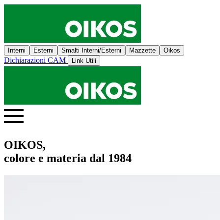
Interni
Esterni
Smalti Interni/Esterni
Mazzette
Oikos
Dichiarazioni CAM
Link Utili
OIKOS,
colore e materia dal 1984