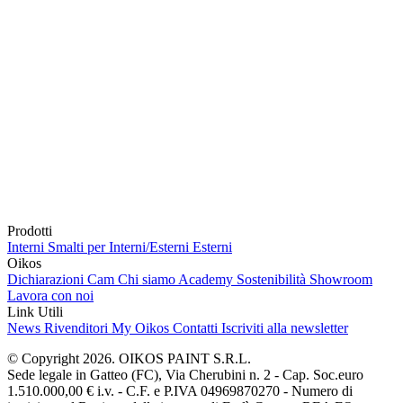
Prodotti
Interni
Smalti per Interni/Esterni
Esterni
Oikos
Dichiarazioni Cam
Chi siamo
Academy
Sostenibilità
Showroom
Lavora con noi
Link Utili
News
Rivenditori
My Oikos
Contatti
Iscriviti alla newsletter
© Copyright 2026. OIKOS PAINT S.R.L.
Sede legale in Gatteo (FC), Via Cherubini n. 2 - Cap. Soc.euro
1.510.000,00 € i.v. - C.F. e P.IVA 04969870270 - Numero di