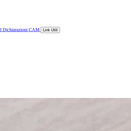
ld
Dichiarazioni CAM
Link Utili