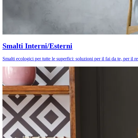
Smalti Interni/Esterni
Smalti ecologici per tutte le superfici: soluzioni per il fai da te, per i