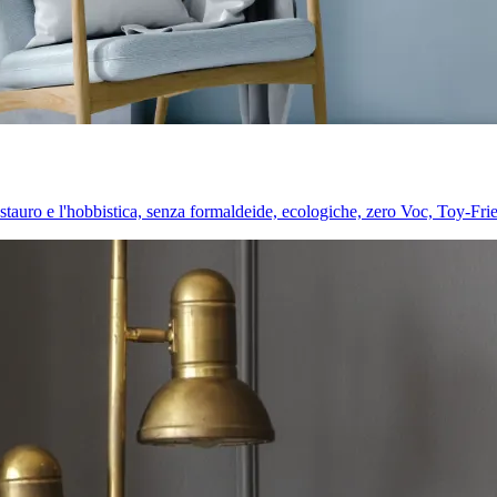
l restauro e l'hobbistica, senza formaldeide, ecologiche, zero Voc, Toy-Fri