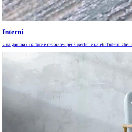
Interni
Una gamma di pitture e decorativi per superfici e pareti d'interni che uni