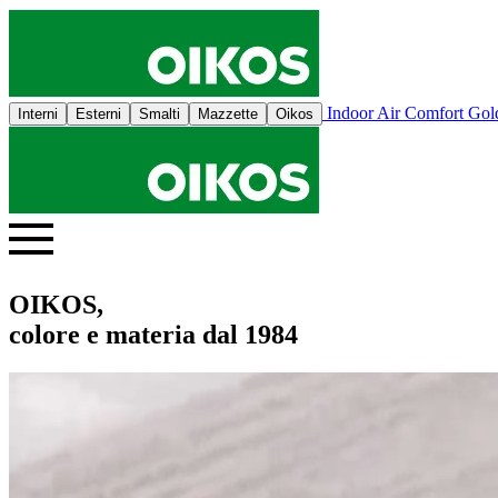
Indoor Air Comfort Go
Interni
Esterni
Smalti
Mazzette
Oikos
OIKOS,
colore e materia dal 1984