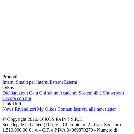
Prodotti
Interni
Smalti per Interni/Esterni
Esterni
Oikos
Dichiarazioni Cam
Chi siamo
Academy
Sostenibilità
Showroom
Lavora con noi
Link Utili
News
Rivenditori
My Oikos
Contatti
Iscriviti alla newsletter
© Copyright 2026. OIKOS PAINT S.R.L.
Sede legale in Gatteo (FC), Via Cherubini n. 2 - Cap. Soc.euro
1.510.000,00 € i.v. - C.F. e P.IVA 04969870270 - Numero di