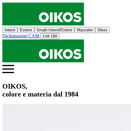
Interni
Esterni
Smalti Interni/Esterni
Mazzette
Oikos
Dichiarazioni CAM
Link Utili
OIKOS,
colore e materia dal 1984