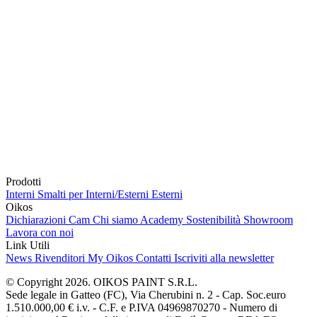
Prodotti
Interni
Smalti per Interni/Esterni
Esterni
Oikos
Dichiarazioni Cam
Chi siamo
Academy
Sostenibilità
Showroom
Lavora con noi
Link Utili
News
Rivenditori
My Oikos
Contatti
Iscriviti alla newsletter
© Copyright 2026. OIKOS PAINT S.R.L.
Sede legale in Gatteo (FC), Via Cherubini n. 2 - Cap. Soc.euro
1.510.000,00 € i.v. - C.F. e P.IVA 04969870270 - Numero di