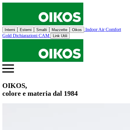
Indoor Air Comfort
Interni
Esterni
Smalti
Mazzette
Oikos
Gold
Dichiarazioni CAM
Link Utili
OIKOS,
colore e materia dal 1984