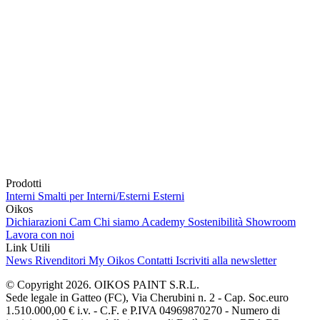
Prodotti
Interni
Smalti per Interni/Esterni
Esterni
Oikos
Dichiarazioni Cam
Chi siamo
Academy
Sostenibilità
Showroom
Lavora con noi
Link Utili
News
Rivenditori
My Oikos
Contatti
Iscriviti alla newsletter
© Copyright 2026. OIKOS PAINT S.R.L.
Sede legale in Gatteo (FC), Via Cherubini n. 2 - Cap. Soc.euro
1.510.000,00 € i.v. - C.F. e P.IVA 04969870270 - Numero di