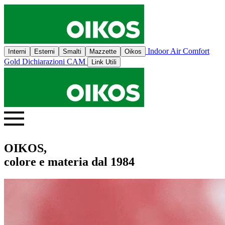
Indoor Air Comfort
Interni
Esterni
Smalti
Mazzette
Oikos
Gold
Dichiarazioni CAM
Link Utili
OIKOS,
colore e materia dal 1984