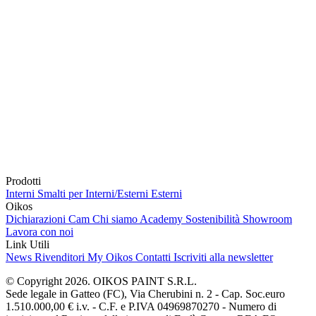
Prodotti
Interni
Smalti per Interni/Esterni
Esterni
Oikos
Dichiarazioni Cam
Chi siamo
Academy
Sostenibilità
Showroom
Lavora con noi
Link Utili
News
Rivenditori
My Oikos
Contatti
Iscriviti alla newsletter
© Copyright 2026. OIKOS PAINT S.R.L.
Sede legale in Gatteo (FC), Via Cherubini n. 2 - Cap. Soc.euro
1.510.000,00 € i.v. - C.F. e P.IVA 04969870270 - Numero di