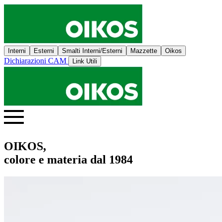
Interni
Esterni
Smalti Interni/Esterni
Mazzette
Oikos
Dichiarazioni CAM
Link Utili
OIKOS,
colore e materia dal 1984