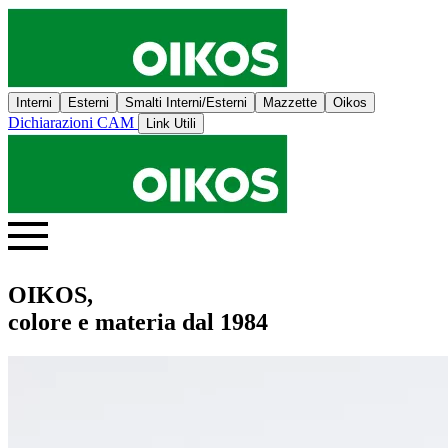
Interni
Esterni
Smalti Interni/Esterni
Mazzette
Oikos
Dichiarazioni CAM
Link Utili
OIKOS,
colore e materia dal 1984