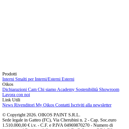
Prodotti
Interni
Smalti per Interni/Esterni
Esterni
Oikos
Dichiarazioni Cam
Chi siamo
Academy
Sostenibilità
Showroom
Lavora con noi
Link Utili
News
Rivenditori
My Oikos
Contatti
Iscriviti alla newsletter
© Copyright 2026. OIKOS PAINT S.R.L.
Sede legale in Gatteo (FC), Via Cherubini n. 2 - Cap. Soc.euro
1.510.000,00 € i.v. - C.F. e P.IVA 04969870270 - Numero di