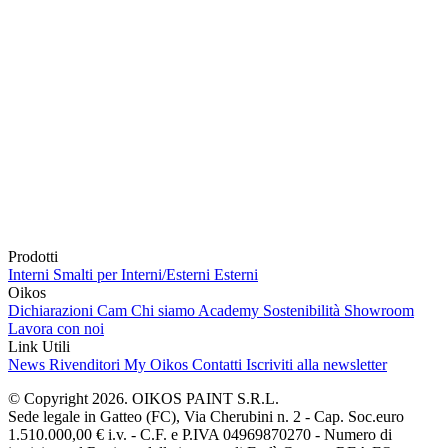
Prodotti
Interni
Smalti per Interni/Esterni
Esterni
Oikos
Dichiarazioni Cam
Chi siamo
Academy
Sostenibilità
Showroom
Lavora con noi
Link Utili
News
Rivenditori
My Oikos
Contatti
Iscriviti alla newsletter
© Copyright 2026. OIKOS PAINT S.R.L.
Sede legale in Gatteo (FC), Via Cherubini n. 2 - Cap. Soc.euro
1.510.000,00 € i.v. - C.F. e P.IVA 04969870270 - Numero di