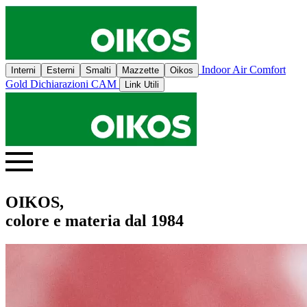
Indoor Air Comfort
Interni
Esterni
Smalti
Mazzette
Oikos
Gold
Dichiarazioni CAM
Link Utili
OIKOS,
colore e materia dal 1984