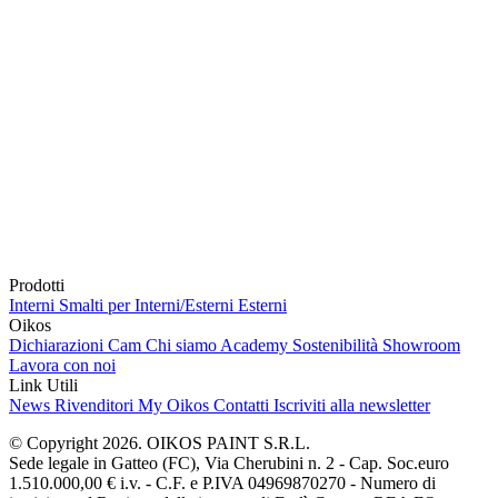
Prodotti
Interni
Smalti per Interni/Esterni
Esterni
Oikos
Dichiarazioni Cam
Chi siamo
Academy
Sostenibilità
Showroom
Lavora con noi
Link Utili
News
Rivenditori
My Oikos
Contatti
Iscriviti alla newsletter
© Copyright 2026. OIKOS PAINT S.R.L.
Sede legale in Gatteo (FC), Via Cherubini n. 2 - Cap. Soc.euro
1.510.000,00 € i.v. - C.F. e P.IVA 04969870270 - Numero di