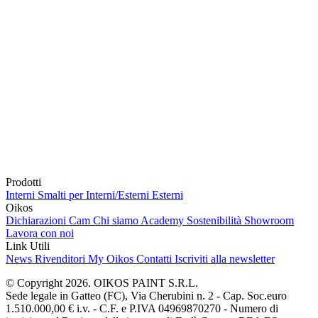
Prodotti
Interni
Smalti per Interni/Esterni
Esterni
Oikos
Dichiarazioni Cam
Chi siamo
Academy
Sostenibilità
Showroom
Lavora con noi
Link Utili
News
Rivenditori
My Oikos
Contatti
Iscriviti alla newsletter
© Copyright 2026. OIKOS PAINT S.R.L.
Sede legale in Gatteo (FC), Via Cherubini n. 2 - Cap. Soc.euro
1.510.000,00 € i.v. - C.F. e P.IVA 04969870270 - Numero di