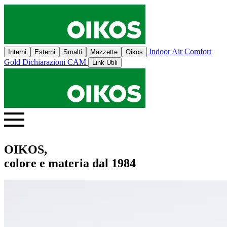
Indoor Air Comfort
Interni
Esterni
Smalti
Mazzette
Oikos
Gold
Dichiarazioni CAM
Link Utili
OIKOS,
colore e materia dal 1984