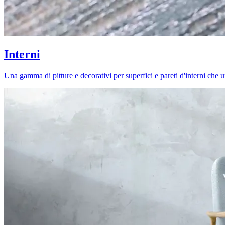
Interni
Una gamma di pitture e decorativi per superfici e pareti d'interni che uni