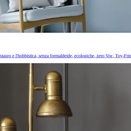
l restauro e l'hobbistica, senza formaldeide, ecologiche, zero Voc, Toy-Fri