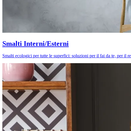
Smalti Interni/Esterni
Smalti ecologici per tutte le superfici: soluzioni per il fai da te, per i