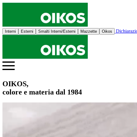
Dichiaraz
Interni
Esterni
Smalti Interni/Esterni
Mazzette
Oikos
OIKOS,
colore e materia dal 1984