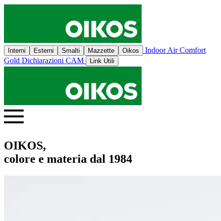
Indoor Air Comfort
Interni
Esterni
Smalti
Mazzette
Oikos
Gold
Dichiarazioni CAM
Link Utili
OIKOS,
colore e materia dal 1984