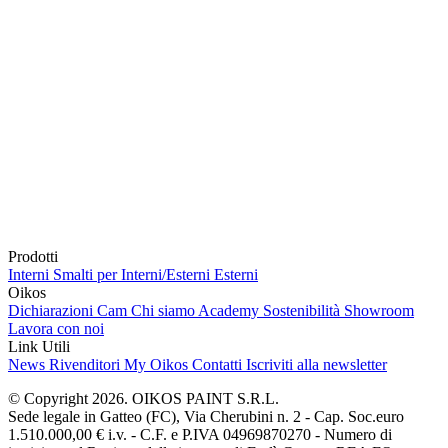
Prodotti
Interni
Smalti per Interni/Esterni
Esterni
Oikos
Dichiarazioni Cam
Chi siamo
Academy
Sostenibilità
Showroom
Lavora con noi
Link Utili
News
Rivenditori
My Oikos
Contatti
Iscriviti alla newsletter
© Copyright 2026. OIKOS PAINT S.R.L.
Sede legale in Gatteo (FC), Via Cherubini n. 2 - Cap. Soc.euro
1.510.000,00 € i.v. - C.F. e P.IVA 04969870270 - Numero di