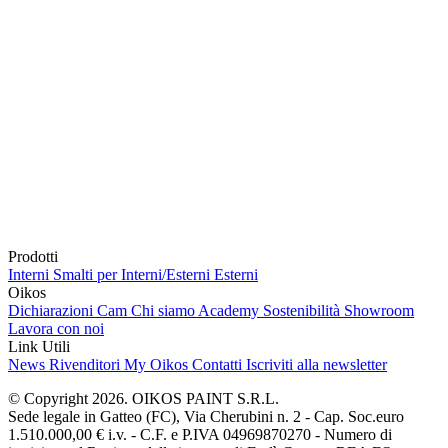
Prodotti
Interni
Smalti per Interni/Esterni
Esterni
Oikos
Dichiarazioni Cam
Chi siamo
Academy
Sostenibilità
Showroom
Lavora con noi
Link Utili
News
Rivenditori
My Oikos
Contatti
Iscriviti alla newsletter
© Copyright 2026. OIKOS PAINT S.R.L.
Sede legale in Gatteo (FC), Via Cherubini n. 2 - Cap. Soc.euro
1.510.000,00 € i.v. - C.F. e P.IVA 04969870270 - Numero di