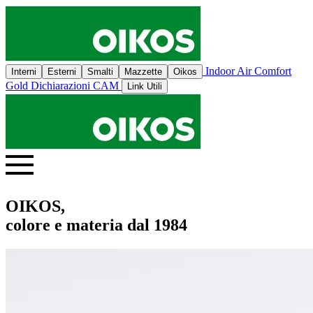
Indoor Air Comfort
Interni
Esterni
Smalti
Mazzette
Oikos
Gold
Dichiarazioni CAM
Link Utili
OIKOS,
colore e materia dal 1984