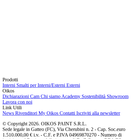
Prodotti
Interni
Smalti per Interni/Esterni
Esterni
Oikos
Dichiarazioni Cam
Chi siamo
Academy
Sostenibilità
Showroom
Lavora con noi
Link Utili
News
Rivenditori
My Oikos
Contatti
Iscriviti alla newsletter
© Copyright 2026. OIKOS PAINT S.R.L.
Sede legale in Gatteo (FC), Via Cherubini n. 2 - Cap. Soc.euro
1.510.000,00 € i.v. - C.F. e P.IVA 04969870270 - Numero di