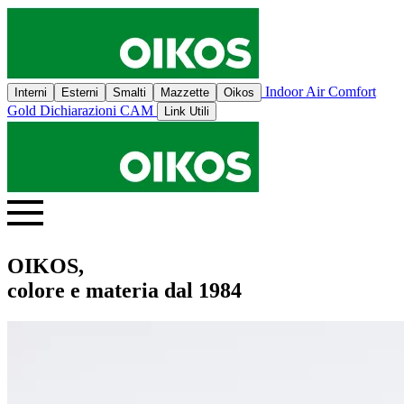
Indoor Air Comfort
Interni
Esterni
Smalti
Mazzette
Oikos
Gold
Dichiarazioni CAM
Link Utili
OIKOS,
colore e materia dal 1984