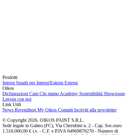
Prodotti
Interni
Smalti per Interni/Esterni
Esterni
Oikos
Dichiarazioni Cam
Chi siamo
Academy
Sostenibilità
Showroom
Lavora con noi
Link Utili
News
Rivenditori
My Oikos
Contatti
Iscriviti alla newsletter
© Copyright 2026. OIKOS PAINT S.R.L.
Sede legale in Gatteo (FC), Via Cherubini n. 2 - Cap. Soc.euro
1.510.000,00 € i.v. - C.F. e P.IVA 04969870270 - Numero di