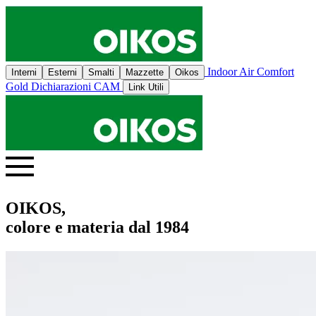
Indoor Air Comfort
Interni
Esterni
Smalti
Mazzette
Oikos
Gold
Dichiarazioni CAM
Link Utili
OIKOS,
colore e materia dal 1984