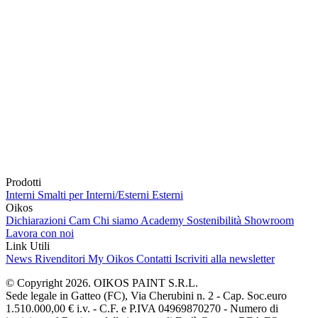
Prodotti
Interni
Smalti per Interni/Esterni
Esterni
Oikos
Dichiarazioni Cam
Chi siamo
Academy
Sostenibilità
Showroom
Lavora con noi
Link Utili
News
Rivenditori
My Oikos
Contatti
Iscriviti alla newsletter
© Copyright 2026. OIKOS PAINT S.R.L.
Sede legale in Gatteo (FC), Via Cherubini n. 2 - Cap. Soc.euro
1.510.000,00 € i.v. - C.F. e P.IVA 04969870270 - Numero di