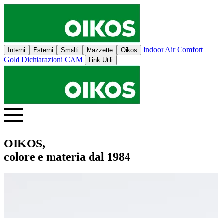
Indoor Air Comfort
Interni
Esterni
Smalti
Mazzette
Oikos
Gold
Dichiarazioni CAM
Link Utili
OIKOS,
colore e materia dal 1984