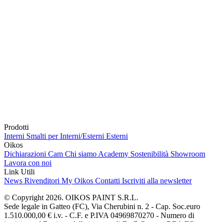
Prodotti
Interni
Smalti per Interni/Esterni
Esterni
Oikos
Dichiarazioni Cam
Chi siamo
Academy
Sostenibilità
Showroom
Lavora con noi
Link Utili
News
Rivenditori
My Oikos
Contatti
Iscriviti alla newsletter
© Copyright 2026. OIKOS PAINT S.R.L.
Sede legale in Gatteo (FC), Via Cherubini n. 2 - Cap. Soc.euro
1.510.000,00 € i.v. - C.F. e P.IVA 04969870270 - Numero di