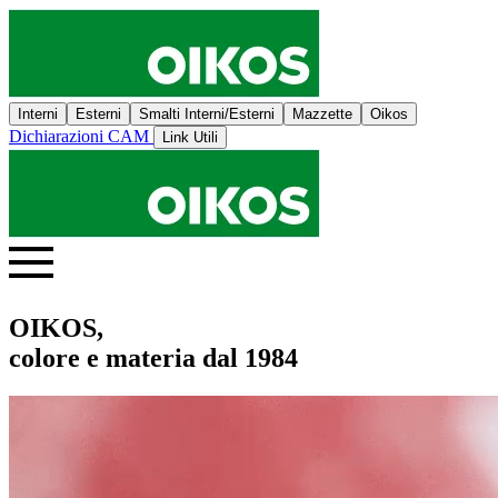
Interni
Esterni
Smalti Interni/Esterni
Mazzette
Oikos
Dichiarazioni CAM
Link Utili
OIKOS,
colore e materia dal 1984