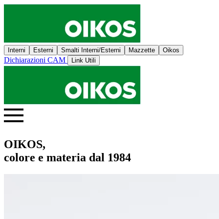
Interni
Esterni
Smalti Interni/Esterni
Mazzette
Oikos
Dichiarazioni CAM
Link Utili
OIKOS,
colore e materia dal 1984