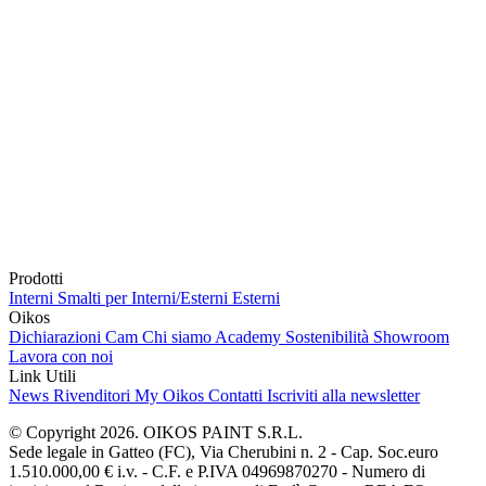
Prodotti
Interni
Smalti per Interni/Esterni
Esterni
Oikos
Dichiarazioni Cam
Chi siamo
Academy
Sostenibilità
Showroom
Lavora con noi
Link Utili
News
Rivenditori
My Oikos
Contatti
Iscriviti alla newsletter
© Copyright 2026. OIKOS PAINT S.R.L.
Sede legale in Gatteo (FC), Via Cherubini n. 2 - Cap. Soc.euro
1.510.000,00 € i.v. - C.F. e P.IVA 04969870270 - Numero di