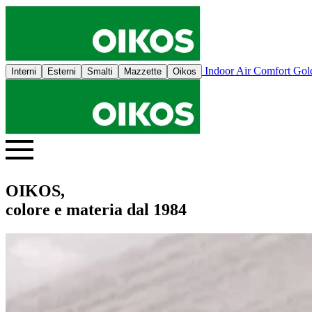
Indoor Air Comfort Go
Interni
Esterni
Smalti
Mazzette
Oikos
OIKOS,
colore e materia dal 1984