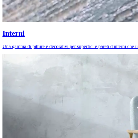
Interni
Una gamma di pitture e decorativi per superfici e pareti d'interni che uni