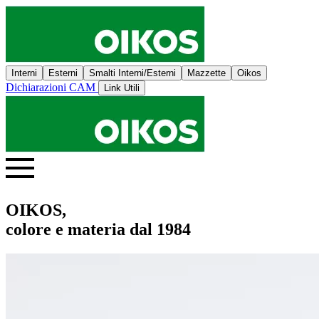
Interni
Esterni
Smalti Interni/Esterni
Mazzette
Oikos
Dichiarazioni CAM
Link Utili
OIKOS,
colore e materia dal 1984