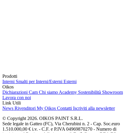
Prodotti
Interni
Smalti per Interni/Esterni
Esterni
Oikos
Dichiarazioni Cam
Chi siamo
Academy
Sostenibilità
Showroom
Lavora con noi
Link Utili
News
Rivenditori
My Oikos
Contatti
Iscriviti alla newsletter
© Copyright 2026. OIKOS PAINT S.R.L.
Sede legale in Gatteo (FC), Via Cherubini n. 2 - Cap. Soc.euro
1.510.000,00 € i.v. - C.F. e P.IVA 04969870270 - Numero di