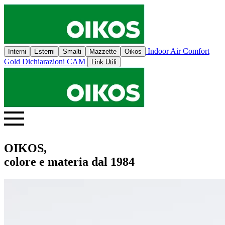
Indoor Air Comfort
Interni
Esterni
Smalti
Mazzette
Oikos
Gold
Dichiarazioni CAM
Link Utili
OIKOS,
colore e materia dal 1984