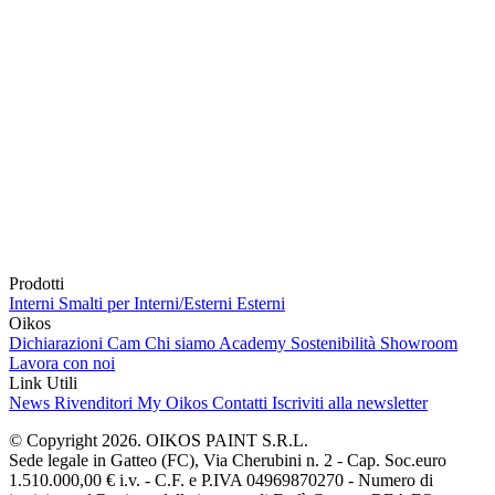
Prodotti
Interni
Smalti per Interni/Esterni
Esterni
Oikos
Dichiarazioni Cam
Chi siamo
Academy
Sostenibilità
Showroom
Lavora con noi
Link Utili
News
Rivenditori
My Oikos
Contatti
Iscriviti alla newsletter
© Copyright 2026. OIKOS PAINT S.R.L.
Sede legale in Gatteo (FC), Via Cherubini n. 2 - Cap. Soc.euro
1.510.000,00 € i.v. - C.F. e P.IVA 04969870270 - Numero di