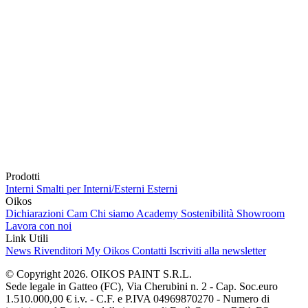
Prodotti
Interni
Smalti per Interni/Esterni
Esterni
Oikos
Dichiarazioni Cam
Chi siamo
Academy
Sostenibilità
Showroom
Lavora con noi
Link Utili
News
Rivenditori
My Oikos
Contatti
Iscriviti alla newsletter
© Copyright 2026. OIKOS PAINT S.R.L.
Sede legale in Gatteo (FC), Via Cherubini n. 2 - Cap. Soc.euro
1.510.000,00 € i.v. - C.F. e P.IVA 04969870270 - Numero di