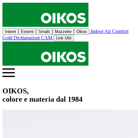
Indoor Air Comfort
Interni
Esterni
Smalti
Mazzette
Oikos
Gold
Dichiarazioni CAM
Link Utili
OIKOS,
colore e materia dal 1984