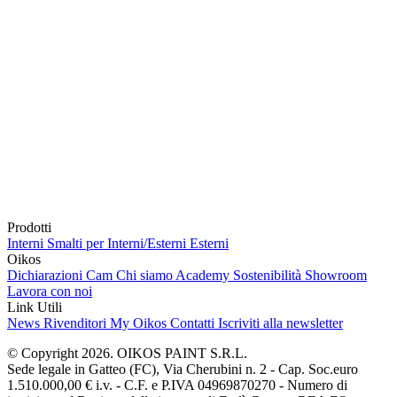
Prodotti
Interni
Smalti per Interni/Esterni
Esterni
Oikos
Dichiarazioni Cam
Chi siamo
Academy
Sostenibilità
Showroom
Lavora con noi
Link Utili
News
Rivenditori
My Oikos
Contatti
Iscriviti alla newsletter
© Copyright 2026. OIKOS PAINT S.R.L.
Sede legale in Gatteo (FC), Via Cherubini n. 2 - Cap. Soc.euro
1.510.000,00 € i.v. - C.F. e P.IVA 04969870270 - Numero di