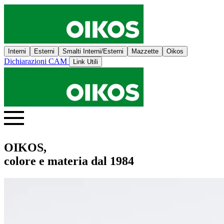
Interni
Esterni
Smalti Interni/Esterni
Mazzette
Oikos
Dichiarazioni CAM
Link Utili
OIKOS,
colore e materia dal 1984