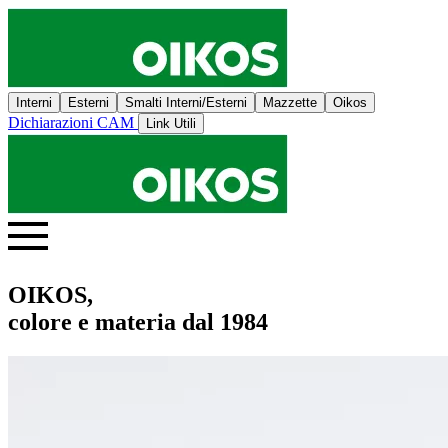
Interni
Esterni
Smalti Interni/Esterni
Mazzette
Oikos
Dichiarazioni CAM
Link Utili
OIKOS,
colore e materia dal 1984