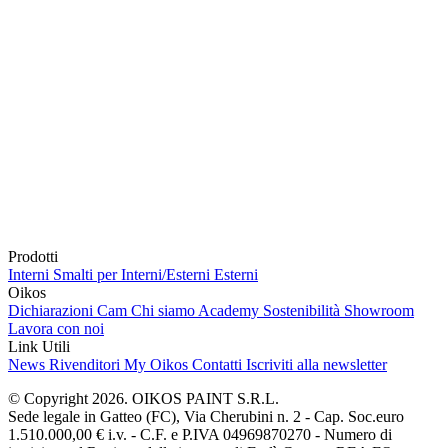
Prodotti
Interni
Smalti per Interni/Esterni
Esterni
Oikos
Dichiarazioni Cam
Chi siamo
Academy
Sostenibilità
Showroom
Lavora con noi
Link Utili
News
Rivenditori
My Oikos
Contatti
Iscriviti alla newsletter
© Copyright 2026. OIKOS PAINT S.R.L.
Sede legale in Gatteo (FC), Via Cherubini n. 2 - Cap. Soc.euro
1.510.000,00 € i.v. - C.F. e P.IVA 04969870270 - Numero di