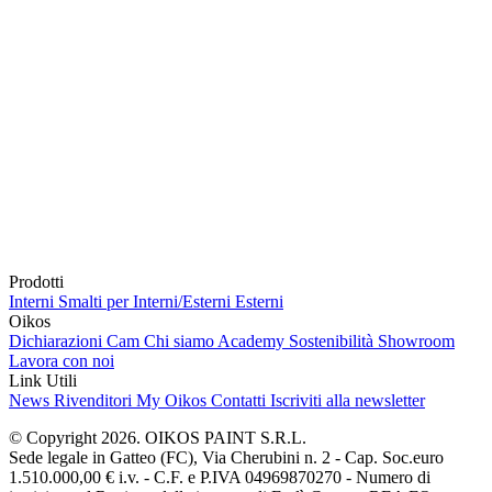
Prodotti
Interni
Smalti per Interni/Esterni
Esterni
Oikos
Dichiarazioni Cam
Chi siamo
Academy
Sostenibilità
Showroom
Lavora con noi
Link Utili
News
Rivenditori
My Oikos
Contatti
Iscriviti alla newsletter
© Copyright 2026. OIKOS PAINT S.R.L.
Sede legale in Gatteo (FC), Via Cherubini n. 2 - Cap. Soc.euro
1.510.000,00 € i.v. - C.F. e P.IVA 04969870270 - Numero di