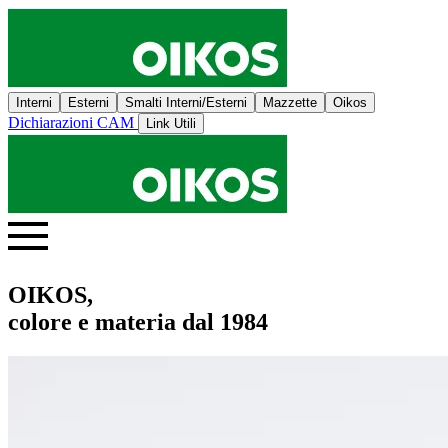
Interni
Esterni
Smalti Interni/Esterni
Mazzette
Oikos
Dichiarazioni CAM
Link Utili
OIKOS,
colore e materia dal 1984